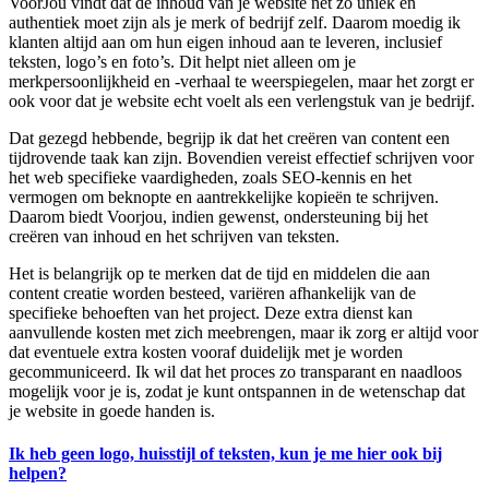
VoorJou vindt dat de inhoud van je website net zo uniek en
authentiek moet zijn als je merk of bedrijf zelf. Daarom moedig ik
klanten altijd aan om hun eigen inhoud aan te leveren, inclusief
teksten, logo’s en foto’s. Dit helpt niet alleen om je
merkpersoonlijkheid en -verhaal te weerspiegelen, maar het zorgt er
ook voor dat je website echt voelt als een verlengstuk van je bedrijf.
Dat gezegd hebbende, begrijp ik dat het creëren van content een
tijdrovende taak kan zijn. Bovendien vereist effectief schrijven voor
het web specifieke vaardigheden, zoals SEO-kennis en het
vermogen om beknopte en aantrekkelijke kopieën te schrijven.
Daarom biedt Voorjou, indien gewenst, ondersteuning bij het
creëren van inhoud en het schrijven van teksten.
Het is belangrijk op te merken dat de tijd en middelen die aan
content creatie worden besteed, variëren afhankelijk van de
specifieke behoeften van het project. Deze extra dienst kan
aanvullende kosten met zich meebrengen, maar ik zorg er altijd voor
dat eventuele extra kosten vooraf duidelijk met je worden
gecommuniceerd. Ik wil dat het proces zo transparant en naadloos
mogelijk voor je is, zodat je kunt ontspannen in de wetenschap dat
je website in goede handen is.
Ik heb geen logo, huisstijl of teksten, kun je me hier ook bij
helpen?