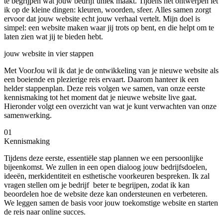
te begrijpen wat jouw bedrijf uniek maakt. Tijdens het ontwerpen let
ik op de kleine dingen: kleuren, woorden, sfeer. Alles samen zorgt
ervoor dat jouw website echt jouw verhaal vertelt. Mijn doel is
simpel: een website maken waar jij trots op bent, en die helpt om te
laten zien wat jij te bieden hebt.
jouw website in vier stappen
Met VoorJou wil ik dat je de ontwikkeling van je nieuwe website als
een boeiende en plezierige reis ervaart. Daarom hanteer ik een
helder stappenplan. Deze reis volgen we samen, van onze eerste
kennismaking tot het moment dat je nieuwe website live gaat.
Hieronder volgt een overzicht van wat je kunt verwachten van onze
samenwerking.
01
Kennismaking
Tijdens deze eerste, essentiële stap plannen we een persoonlijke
bijeenkomst. We zullen in een open dialoog jouw bedrijfsdoelen,
ideeën, merkidentiteit en esthetische voorkeuren bespreken. Ik zal
vragen stellen om je bedrijf beter te begrijpen, zodat ik kan
beoordelen hoe de website deze kan ondersteunen en verbeteren.
We leggen samen de basis voor jouw toekomstige website en starten
de reis naar online succes.