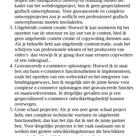
helpen met basisgrafisch ontwerp en branding binnen het
kader van het webdesignproject, ben ik geen gespecialiseerd
grafisch ontwerpbureau. Voor geavanceerde en complexe
ontwerpprojecten zou je wellicht een professioneel grafisch
ontwerpbureau moeten inschakelen.
Uitgebreide content creatie: Hoewel ik kan assisteren bij het
opzetten van de structuur en lay-out van je content, bied ik
geen uitgebreide content creatie of copywriting diensten aan.
Als je behoefte hebt aan uitgebreide contentcreatie, zoals het
schrijven van professionele teksten of het produceren van
video’s dan verwijs ik je graag door naar ervaren copywriters
of een videograaf..
Geavanceerde e-commerce oplossingen: Hoewel ik in staat
ben om basis e-commerce functionaliteiten te implementeren,
zoals het opzetten van een webwinkel en het integreren van
betalingsgateways, ben ik mogelijk niet de juiste keuze voor
complexe e-commerce oplossingen met geavanceerde functies
en maatwerkvereisten. In dergelijke gevallen zou je een
gespecialiseerd e-commerce ontwikkelingsbedrijf kunnen
overwegen.
Grote schaal projecten: Als je een zeer grote schaal project
hebt, met complexe technische vereisten en uitgebreide
functionaliteit, dan kan het zijn dat ik niet de juiste partner
ben. Voor dergelijke projecten is het vaak raadzaam om te
werken met grotere ontwikkelingsbureaus die beschikken