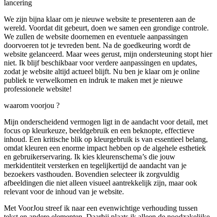
lancering
We zijn bijna klaar om je nieuwe website te presenteren aan de
wereld. Voordat dit gebeurt, doen we samen een grondige controle.
We zullen de website doornemen en eventuele aanpassingen
doorvoeren tot je tevreden bent. Na de goedkeuring wordt de
website gelanceerd. Maar wees gerust, mijn ondersteuning stopt hier
niet. Ik blijf beschikbaar voor verdere aanpassingen en updates,
zodat je website altijd actueel blijft. Nu ben je klaar om je online
publiek te verwelkomen en indruk te maken met je nieuwe
professionele website!
waarom
voorjou
?
Mijn onderscheidend vermogen ligt in de aandacht voor detail, met
focus op kleurkeuze, beeldgebruik en een beknopte, effectieve
inhoud. Een kritische blik op kleurgebruik is van essentieel belang,
omdat kleuren een enorme impact hebben op de algehele esthetiek
en gebruikerservaring. Ik kies kleurenschema’s die jouw
merkidentiteit versterken en tegelijkertijd de aandacht van je
bezoekers vasthouden. Bovendien selecteer ik zorgvuldig
afbeeldingen die niet alleen visueel aantrekkelijk zijn, maar ook
relevant voor de inhoud van je website.
Met VoorJou streef ik naar een evenwichtige verhouding tussen
tekst en andere elementen. Daarbij plaats ik alleen de noodzakelijke