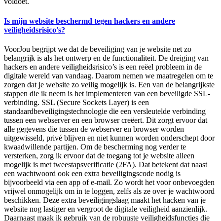
voldoet.
Is mijn website beschermd tegen hackers en andere
veiligheidsrisico's?
VoorJou begrijpt we dat de beveiliging van je website net zo
belangrijk is als het ontwerp en de functionaliteit. De dreiging van
hackers en andere veiligheidsrisico’s is een reëel probleem in de
digitale wereld van vandaag. Daarom nemen we maatregelen om te
zorgen dat je website zo veilig mogelijk is. Een van de belangrijkste
stappen die ik neem is het implementeren van een beveiligde SSL-
verbinding. SSL (Secure Sockets Layer) is een
standaardbeveiligingstechnologie die een versleutelde verbinding
tussen een webserver en een browser creëert. Dit zorgt ervoor dat
alle gegevens die tussen de webserver en browser worden
uitgewisseld, privé blijven en niet kunnen worden onderschept door
kwaadwillende partijen. Om de bescherming nog verder te
versterken, zorg ik ervoor dat de toegang tot je website alleen
mogelijk is met tweestapsverificatie (2FA). Dat betekent dat naast
een wachtwoord ook een extra beveiligingscode nodig is
bijvoorbeeld via een app of e-mail. Zo wordt het voor onbevoegden
vrijwel onmogelijk om in te loggen, zelfs als ze over je wachtwoord
beschikken. Deze extra beveiligingslaag maakt het hacken van je
website nog lastiger en vergroot de digitale veiligheid aanzienlijk.
Daarnaast maak ik gebruik van de robuuste veiligheidsfuncties die