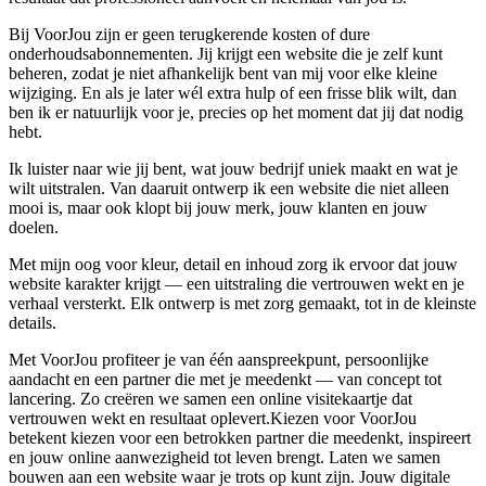
Bij VoorJou zijn er geen terugkerende kosten of dure
onderhoudsabonnementen. Jij krijgt een website die je zelf kunt
beheren, zodat je niet afhankelijk bent van mij voor elke kleine
wijziging. En als je later wél extra hulp of een frisse blik wilt, dan
ben ik er natuurlijk voor je, precies op het moment dat jij dat nodig
hebt.
Ik luister naar wie jij bent, wat jouw bedrijf uniek maakt en wat je
wilt uitstralen. Van daaruit ontwerp ik een website die niet alleen
mooi is, maar ook klopt bij jouw merk, jouw klanten en jouw
doelen.
Met mijn oog voor kleur, detail en inhoud zorg ik ervoor dat jouw
website karakter krijgt — een uitstraling die vertrouwen wekt en je
verhaal versterkt. Elk ontwerp is met zorg gemaakt, tot in de kleinste
details.
Met VoorJou profiteer je van één aanspreekpunt, persoonlijke
aandacht en een partner die met je meedenkt — van concept tot
lancering. Zo creëren we samen een online visitekaartje dat
vertrouwen wekt en resultaat oplevert.Kiezen voor VoorJou
betekent kiezen voor een betrokken partner die meedenkt, inspireert
en jouw online aanwezigheid tot leven brengt. Laten we samen
bouwen aan een website waar je trots op kunt zijn. Jouw digitale