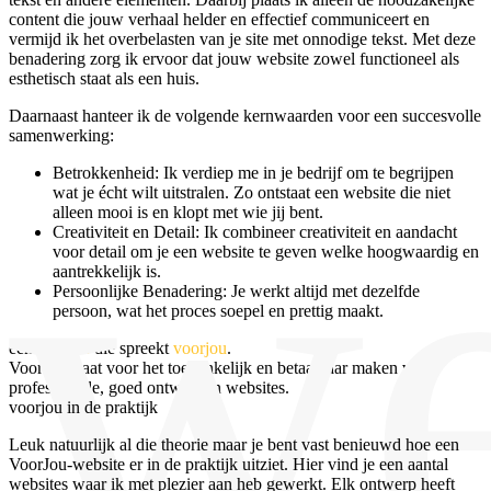
content die jouw verhaal helder en effectief communiceert en
vermijd ik het overbelasten van je site met onnodige tekst. Met deze
benadering zorg ik ervoor dat jouw website zowel functioneel als
esthetisch staat als een huis.
Daarnaast hanteer ik de volgende kernwaarden voor een succesvolle
we
samenwerking:
Betrokkenheid: Ik verdiep me in je bedrijf om te begrijpen
wat je écht wilt uitstralen. Zo ontstaat een website die niet
alleen mooi is en klopt met wie jij bent.
Creativiteit en Detail: Ik combineer creativiteit en aandacht
voor detail om je een website te geven welke hoogwaardig en
aantrekkelijk is.
Persoonlijke Benadering: Je werkt altijd met dezelfde
persoon, wat het proces soepel en prettig maakt.
een
website
die spreekt
voorjou
.
VoorJou staat voor het toegankelijk en betaalbaar maken van
professionele, goed ontworpen websites.
voorjou
in de praktijk
Leuk natuurlijk al die theorie maar je bent vast benieuwd hoe een
VoorJou-website er in de praktijk uitziet. Hier vind je een aantal
websites waar ik met plezier aan heb gewerkt. Elk ontwerp heeft