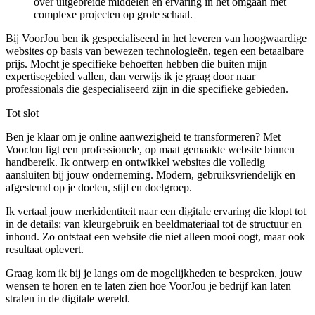
over uitgebreide middelen en ervaring in het omgaan met
complexe projecten op grote schaal.
Bij VoorJou ben ik gespecialiseerd in het leveren van hoogwaardige
websites op basis van bewezen technologieën, tegen een betaalbare
prijs. Mocht je specifieke behoeften hebben die buiten mijn
expertisegebied vallen, dan verwijs ik je graag door naar
professionals die gespecialiseerd zijn in die specifieke gebieden.
Tot
slot
Ben je klaar om je online aanwezigheid te transformeren? Met
VoorJou ligt een professionele, op maat gemaakte website binnen
handbereik. Ik ontwerp en ontwikkel websites die volledig
aansluiten bij jouw onderneming. Modern, gebruiksvriendelijk en
afgestemd op je doelen, stijl en doelgroep.
Ik vertaal jouw merkidentiteit naar een digitale ervaring die klopt tot
in de details: van kleurgebruik en beeldmateriaal tot de structuur en
inhoud. Zo ontstaat een website die niet alleen mooi oogt, maar ook
resultaat oplevert.
Graag kom ik bij je langs om de mogelijkheden te bespreken, jouw
wensen te horen en te laten zien hoe VoorJou je bedrijf kan laten
stralen in de digitale wereld.