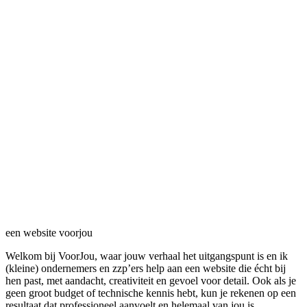
een
website
voorjou
Welkom bij VoorJou, waar jouw verhaal het uitgangspunt is en ik
(kleine) ondernemers en zzp’ers help aan een website die écht bij
hen past, met aandacht, creativiteit en gevoel voor detail. Ook als je
geen groot budget of technische kennis hebt, kun je rekenen op een
resultaat dat professioneel aanvoelt en helemaal van jou is.